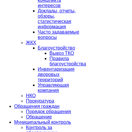
конфликта
интересов
Доклады, отчеты,
обзоры,
статистическая
информация
Часто задаваемые
вопросы
ЖКХ
Благоустройство
Вывоз ТКО
Правила
благоустройства
Инвентаризация
дворовых
территорий
Управляющая
компания
НКО
Прокуратура
Обращения граждан
Порядок обращения
Обращение
Муниципальный контроль
Контроль за