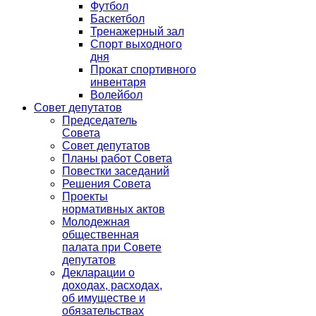
Футбол
Баскетбол
Тренажерный зал
Спорт выходного
дня
Прокат спортивного
инвентаря
Волейбол
Совет депутатов
Председатель
Совета
Совет депутатов
Планы работ Совета
Повестки заседаний
Решения Совета
Проекты
нормативных актов
Молодежная
общественная
палата при Совете
депутатов
Декларации о
доходах, расходах,
об имуществе и
обязательствах