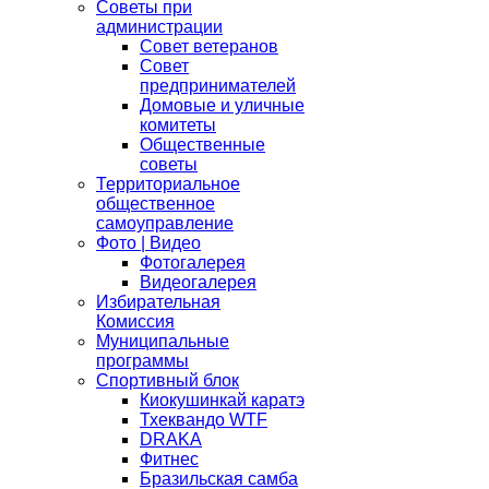
Советы при
администрации
Совет ветеранов
Совет
предпринимателей
Домовые и уличные
комитеты
Общественные
советы
Территориальное
общественное
самоуправление
Фото | Видео
Фотогалерея
Видеогалерея
Избирательная
Комиссия
Муниципальные
программы
Спортивный блок
Киокушинкай каратэ
Тхеквандо WTF
DRAKA
Фитнес
Бразильская самба