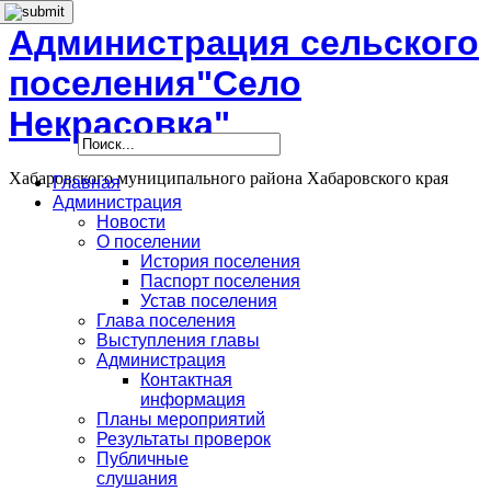
Администрация сельского
поселения"Село
Некрасовка"
Хабаровского муниципального района Хабаровского края
Главная
Администрация
Новости
О поселении
История поселения
Паспорт поселения
Устав поселения
Глава поселения
Выступления главы
Администрация
Контактная
информация
Планы мероприятий
Результаты проверок
Публичные
слушания