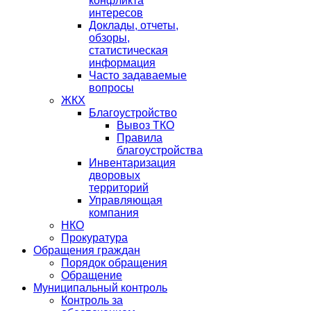
конфликта
интересов
Доклады, отчеты,
обзоры,
статистическая
информация
Часто задаваемые
вопросы
ЖКХ
Благоустройство
Вывоз ТКО
Правила
благоустройства
Инвентаризация
дворовых
территорий
Управляющая
компания
НКО
Прокуратура
Обращения граждан
Порядок обращения
Обращение
Муниципальный контроль
Контроль за