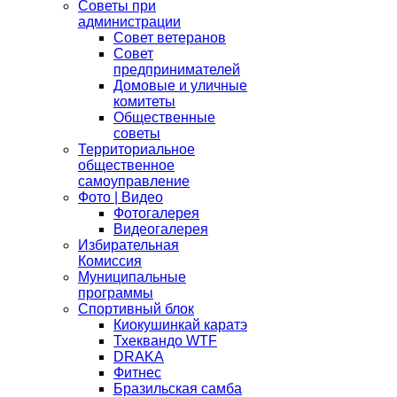
Советы при
администрации
Совет ветеранов
Совет
предпринимателей
Домовые и уличные
комитеты
Общественные
советы
Территориальное
общественное
самоуправление
Фото | Видео
Фотогалерея
Видеогалерея
Избирательная
Комиссия
Муниципальные
программы
Спортивный блок
Киокушинкай каратэ
Тхеквандо WTF
DRAKA
Фитнес
Бразильская самба