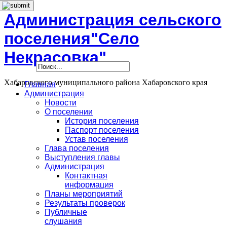
Администрация сельского
поселения"Село
Некрасовка"
Хабаровского муниципального района Хабаровского края
Главная
Администрация
Новости
О поселении
История поселения
Паспорт поселения
Устав поселения
Глава поселения
Выступления главы
Администрация
Контактная
информация
Планы мероприятий
Результаты проверок
Публичные
слушания