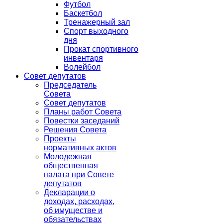
Футбол
Баскетбол
Тренажерный зал
Спорт выходного
дня
Прокат спортивного
инвентаря
Волейбол
Совет депутатов
Председатель
Совета
Совет депутатов
Планы работ Совета
Повестки заседаний
Решения Совета
Проекты
нормативных актов
Молодежная
общественная
палата при Совете
депутатов
Декларации о
доходах, расходах,
об имуществе и
обязательствах