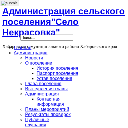
Администрация сельского
поселения"Село
Некрасовка"
Хабаровского муниципального района Хабаровского края
Главная
Администрация
Новости
О поселении
История поселения
Паспорт поселения
Устав поселения
Глава поселения
Выступления главы
Администрация
Контактная
информация
Планы мероприятий
Результаты проверок
Публичные
слушания