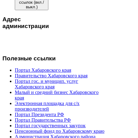
ссылок (вкл./
выкл.)
Адрес
администрации
Адрес:
680507, с. Некрасовка,
ул. Ленина, 20
Тел.:
8(4212) 35-81-28
nekrasovka.adm@yandex.ru
Полезные ссылки
Портал Хабаровского края
Правительство Хабаровского края
Портал гос. и муницип. услуг
Хабаровского края
Малый и средний бизнес Хабаровского
края
Электронная площадка для с/х
производителей
Портал Президента РФ
Портал Правительства РФ
Портал государственных закупок
Пенсионный фонд по Хабаровскому краю
Администрация Хабаровского района