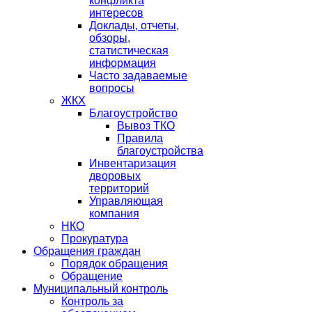
конфликта
интересов
Доклады, отчеты,
обзоры,
статистическая
информация
Часто задаваемые
вопросы
ЖКХ
Благоустройство
Вывоз ТКО
Правила
благоустройства
Инвентаризация
дворовых
территорий
Управляющая
компания
НКО
Прокуратура
Обращения граждан
Порядок обращения
Обращение
Муниципальный контроль
Контроль за