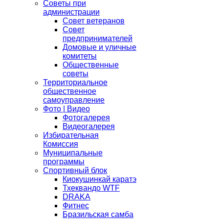
Советы при
администрации
Совет ветеранов
Совет
предпринимателей
Домовые и уличные
комитеты
Общественные
советы
Территориальное
общественное
самоуправление
Фото | Видео
Фотогалерея
Видеогалерея
Избирательная
Комиссия
Муниципальные
программы
Спортивный блок
Киокушинкай каратэ
Тхеквандо WTF
DRAKA
Фитнес
Бразильская самба