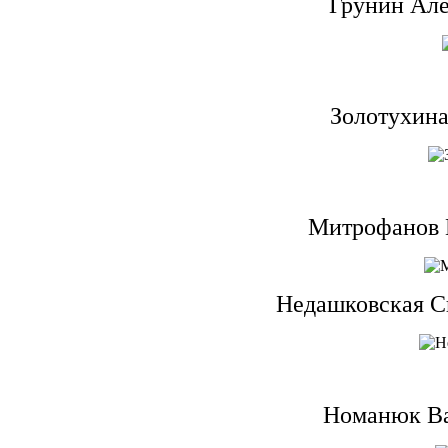
Грунин Але
Золотухин
Митрофанов 
Недашковская С
Номанюк Ва