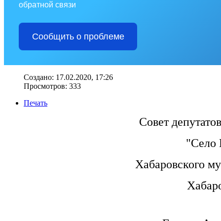
обратной связи
Сообщить о проблеме
Создано: 17.02.2020, 17:26
Просмотров: 333
Печать
Совет депутатов
"Село 
Хабаровского м
Хабаро