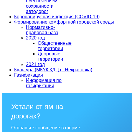
обеспечением
сохранности
автодорог
Коронавирусная инфекция (COVID-19)
Формирование комфортной городской среды
Нормативно-
правовая база
2020 год
Общественные
территории
Дворовые
территории
2021 год
Культура (МКУК КДЦ с. Некрасовка)
Газификация
Информация по
газификации
Устали от ям на
дорогах?
Отправьте сообщение в форме