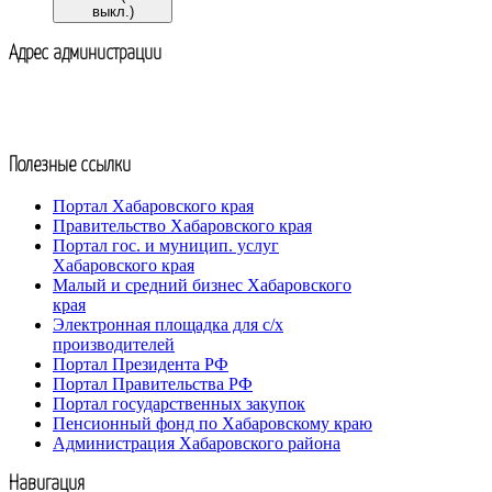
выкл.)
Адрес администрации
Адрес:
680507, с. Некрасовка,
ул. Ленина, 20
Тел.:
8(4212) 35-81-28
nekrasovka.adm@yandex.ru
Полезные ссылки
Портал Хабаровского края
Правительство Хабаровского края
Портал гос. и муницип. услуг
Хабаровского края
Малый и средний бизнес Хабаровского
края
Электронная площадка для с/х
производителей
Портал Президента РФ
Портал Правительства РФ
Портал государственных закупок
Пенсионный фонд по Хабаровскому краю
Администрация Хабаровского района
Навигация