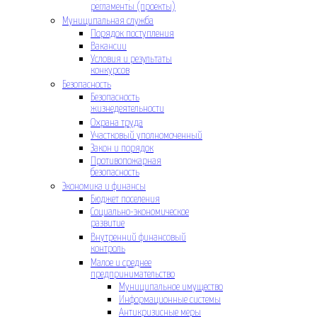
регламенты (проекты)
Муниципальная служба
Порядок поступления
Вакансии
Условия и результаты
конкурсов
Безопасность
Безопасность
жизнедеятельности
Охрана труда
Участковый уполномоченный
Закон и порядок
Противопожарная
безопасность
Экономика и финансы
Бюджет поселения
Социально-экономическое
развитие
Внутренний финансовый
контроль
Малое и среднее
предпринимательство
Муниципальное имущество
Информационные системы
Антикризисные меры