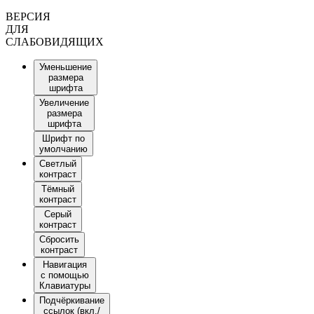
ВЕРСИЯ
ДЛЯ
СЛАБОВИДЯЩИХ
Уменьшение
размера
шрифта
Увеличение
размера
шрифта
Шрифт по
умолчанию
Светлый
контраст
Тёмный
контраст
Серый
контраст
Сбросить
контраст
Навигация
с помощью
Клавиатуры
Подчёркивание
ссылок (вкл./