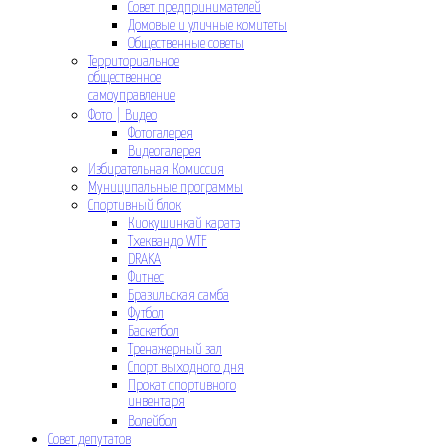
Совет предпринимателей
Домовые и уличные комитеты
Общественные советы
Территориальное
общественное
самоуправление
Фото | Видео
Фотогалерея
Видеогалерея
Избирательная Комиссия
Муниципальные программы
Спортивный блок
Киокушинкай каратэ
Тхеквандо WTF
DRAKA
Фитнес
Бразильская самба
Футбол
Баскетбол
Тренажерный зал
Спорт выходного дня
Прокат спортивного
инвентаря
Волейбол
Совет депутатов