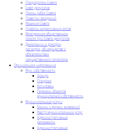
Председатель Совета
Совет депутатов
Планы работ Совета
Повестки заседаний
Решения Совета
Проекты нормативных актов
Молодежная общественная
палата при Совете депутатов
Декларации о доходах,
расходах, об имуществе и
обязательствах
имущественного характера
Официальная информация
Мун. собственность
Аренда
Продажа
Котировки
Перечень объектов
муниципалной собственности
Муниципальные услуги
Бланки и формы заявлений
Реестр муниципальных услуг
Административные
регламенты
Административные