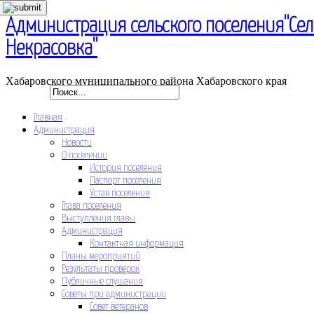
Администрация сельского поселения"Се
Некрасовка"
Хабаровского муниципального района Хабаровского края
Главная
Администрация
Новости
О поселении
История поселения
Паспорт поселения
Устав поселения
Глава поселения
Выступления главы
Администрация
Контактная информация
Планы мероприятий
Результаты проверок
Публичные слушания
Советы при администрации
Совет ветеранов