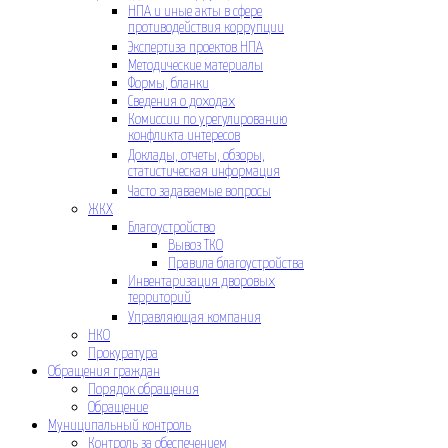
НПА и иные акты в сфере
противодействия коррупции
Экспертиза проектов НПА
Методические материалы
Формы, бланки
Сведения о доходах
Комиссии по урегулированию
конфликта интересов
Доклады, отчеты, обзоры,
статистическая информация
Часто задаваемые вопросы
ЖКХ
Благоустройство
Вывоз ТКО
Правила благоустройства
Инвентаризация дворовых
территорий
Управляющая компания
НКО
Прокуратура
Обращения граждан
Порядок обращения
Обращение
Муниципальный контроль
Контроль за обеспечением