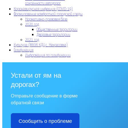
сохранности автодорог
Коронавирусная инфекция (COVID-19)
Формирование комфортной городской среды
Нормативно-правовая база
2020 год
Общественные территории
Дворовые территории
2021 год
Культура (МКУК КДЦ с. Некрасовка)
Газификация
Информация по газификации
Устали от ям на
дорогах?
Отправьте сообщение в форме
обратной связи
Сообщить о проблеме