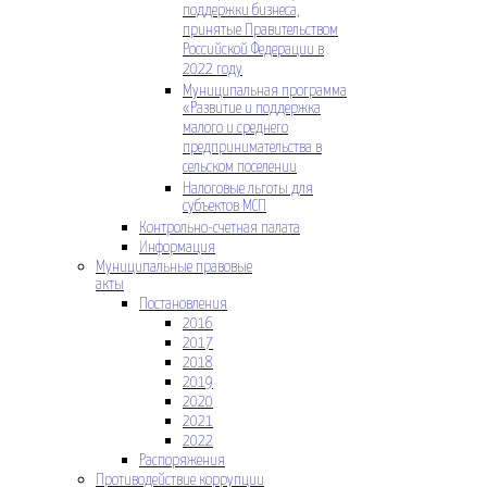
поддержки бизнеса,
принятые Правительством
Российской Федерации в
2022 году
Муниципальная программа
«Развитие и поддержка
малого и среднего
предпринимательства в
сельском поселении
Налоговые льготы для
субъектов МСП
Контрольно-счетная палата
Информация
Муниципальные правовые
акты
Постановления
2016
2017
2018
2019
2020
2021
2022
Распоряжения
Противодействие коррупции