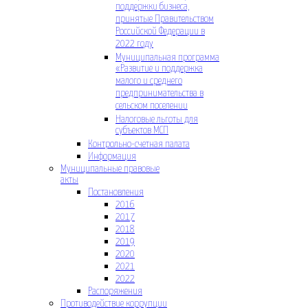
поддержки бизнеса,
принятые Правительством
Российской Федерации в
2022 году
Муниципальная программа
«Развитие и поддержка
малого и среднего
предпринимательства в
сельском поселении
Налоговые льготы для
субъектов МСП
Контрольно-счетная палата
Информация
Муниципальные правовые
акты
Постановления
2016
2017
2018
2019
2020
2021
2022
Распоряжения
Противодействие коррупции