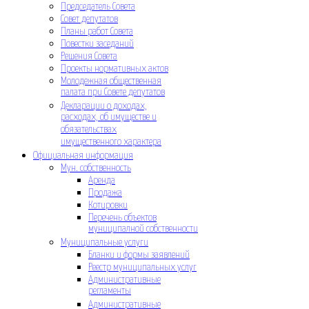
Председатель Совета
Совет депутатов
Планы работ Совета
Повестки заседаний
Решения Совета
Проекты нормативных актов
Молодежная общественная
палата при Совете депутатов
Декларации о доходах,
расходах, об имуществе и
обязательствах
имущественного характера
Официальная информация
Мун. собственность
Аренда
Продажа
Котировки
Перечень объектов
муниципалной собственности
Муниципальные услуги
Бланки и формы заявлений
Реестр муниципальных услуг
Административные
регламенты
Административные