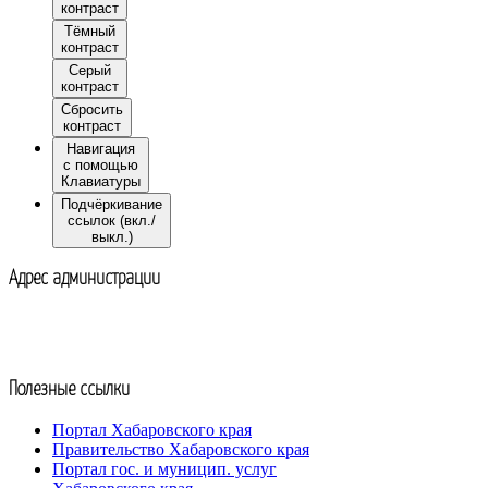
контраст
Тёмный
контраст
Серый
контраст
Сбросить
контраст
Навигация
с помощью
Клавиатуры
Подчёркивание
ссылок (вкл./
выкл.)
Адрес администрации
Адрес:
680507, с. Некрасовка,
ул. Ленина, 20
Тел.:
8(4212) 35-81-28
nekrasovka.adm@yandex.ru
Полезные ссылки
Портал Хабаровского края
Правительство Хабаровского края
Портал гос. и муницип. услуг