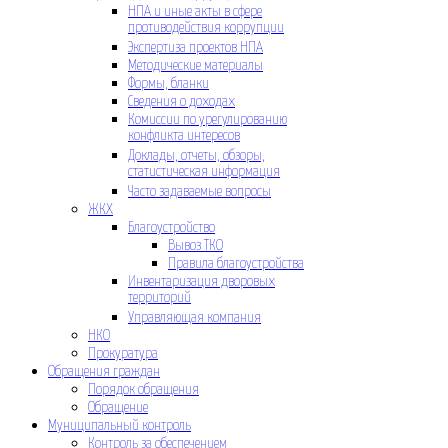
НПА и иные акты в сфере
противодействия коррупции
Экспертиза проектов НПА
Методические материалы
Формы, бланки
Сведения о доходах
Комиссии по урегулированию
конфликта интересов
Доклады, отчеты, обзоры,
статистическая информация
Часто задаваемые вопросы
ЖКХ
Благоустройство
Вывоз ТКО
Правила благоустройства
Инвентаризация дворовых
территорий
Управляющая компания
НКО
Прокуратура
Обращения граждан
Порядок обращения
Обращение
Муниципальный контроль
Контроль за обеспечением