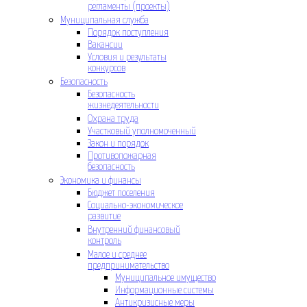
регламенты (проекты)
Муниципальная служба
Порядок поступления
Вакансии
Условия и результаты
конкурсов
Безопасность
Безопасность
жизнедеятельности
Охрана труда
Участковый уполномоченный
Закон и порядок
Противопожарная
безопасность
Экономика и финансы
Бюджет поселения
Социально-экономическое
развитие
Внутренний финансовый
контроль
Малое и среднее
предпринимательство
Муниципальное имущество
Информационные системы
Антикризисные меры