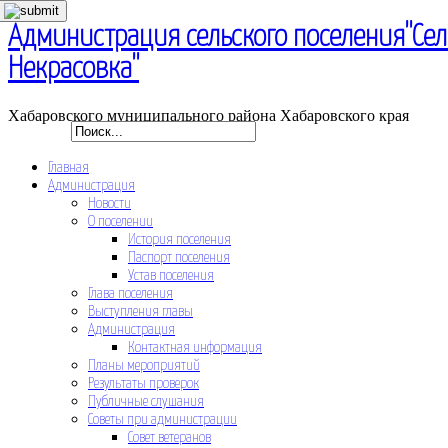
Администрация сельского поселения"Се
Некрасовка"
Хабаровского муниципального района Хабаровского края
Главная
Администрация
Новости
О поселении
История поселения
Паспорт поселения
Устав поселения
Глава поселения
Выступления главы
Администрация
Контактная информация
Планы мероприятий
Результаты проверок
Публичные слушания
Советы при администрации
Совет ветеранов