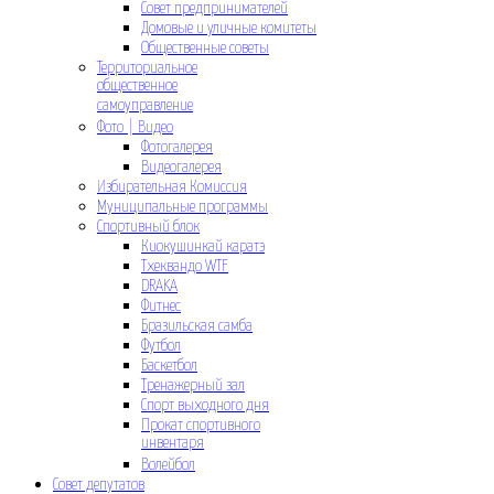
Совет предпринимателей
Домовые и уличные комитеты
Общественные советы
Территориальное
общественное
самоуправление
Фото | Видео
Фотогалерея
Видеогалерея
Избирательная Комиссия
Муниципальные программы
Спортивный блок
Киокушинкай каратэ
Тхеквандо WTF
DRAKA
Фитнес
Бразильская самба
Футбол
Баскетбол
Тренажерный зал
Спорт выходного дня
Прокат спортивного
инвентаря
Волейбол
Совет депутатов